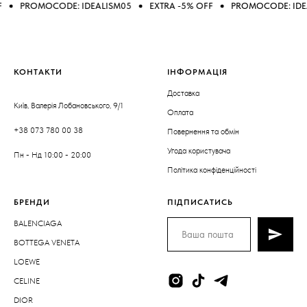
PROMOCODE: IDEALISM05
EXTRA -5% OFF
PROMOCODE: IDEALISM
КОНТАКТИ
ІНФОРМАЦІЯ
Доставка
Київ, Валерія Лобановського, 9/1
Оплата
+38 073 780 00 38
Повернення та обмін
Угода користувача
Пн - Нд 10:00 - 20:00
Політика конфіденційності
БРЕНДИ
ПІДПИСАТИСЬ
BALENCIAGA
BOTTEGA VENETA
LOEWE
CELINE
DIOR