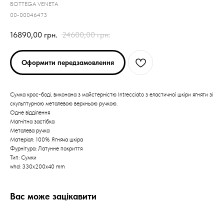
BOTTEGA VENETA
00-00046473
16890,00
грн.
24600,00
грн.
Оформити передзамовлення
Cумка крос-боді, виконана з майстерністю Intrecciato з еластичної шкіри ягняти зі
скульптурною металевою верхньою ручкою.
Одне відділення
Магнітна застібка
Металева ручка
Матеріал: 100% Ягняча шкіра
Фурнітура: Латунне покриття
Тип: Сумки
whd: 330x200x40 mm
Вас може зацікавити