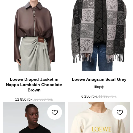
Loewe Draped Jacket in
Loewe Anagram Scarf Grey
Nappa Lambskin Chocolate
Шарф
Brown
6 250
грн.
11 330
грн.
12 850
грн.
26 500
грн.