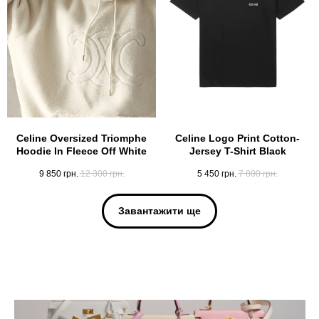
Celine Oversized Triomphe
Celine Logo Print Cotton-
Hoodie In Fleece Off White
Jersey T-Shirt Black
9 850
грн.
12 300
грн.
5 450
грн.
7 800
грн.
Завантажити ще