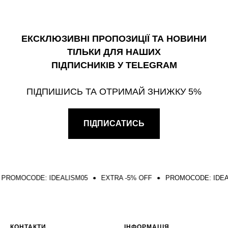
ЕКСКЛЮЗИВНІ ПРОПОЗИЦІЇ ТА НОВИНИ
ТІЛЬКИ ДЛЯ НАШИХ
ПІДПИСНИКІВ У TELEGRAM
ПІДПИШИСЬ ТА ОТРИМАЙ ЗНИЖКУ 5%
ПІДПИСАТИСЬ
ISM05
EXTRA -5% OFF
PROMOCODE: IDEALISM05
EXTRA -5
КОНТАКТИ
ІНФОРМАЦІЯ