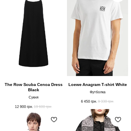
The Row Scuba Cenoa Dress
Loewe Anagram T-shirt White
Black
Футболка
Сукня
6 450
грн.
9 330
грн.
12 900
грн.
19 600
грн.