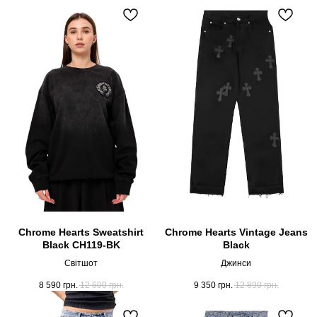
Chrome Hearts Sweatshirt
Chrome Hearts Vintage Jeans
Black CH119-BK
Black
Світшот
Джинси
8 590
грн.
12 600
грн.
9 350
грн.
12 890
грн.