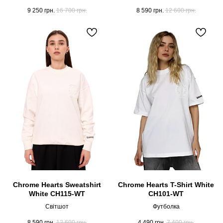
9 250
грн.
16 700
грн.
8 590
грн.
12 600
грн.
Chrome Hearts Sweatshirt
Chrome Hearts T-Shirt White
White CH115-WT
CH101-WT
Світшот
Футболка
8 590
грн.
12 600
грн.
4 490
грн.
7 400
грн.