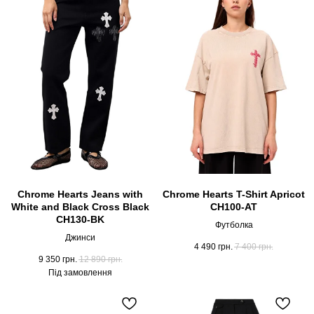
Chrome Hearts Jeans with
Chrome Hearts T-Shirt Apricot
White and Black Cross Black
CH100-AT
CH130-BK
Футболка
Джинси
4 490
грн.
7 400
грн.
9 350
грн.
12 890
грн.