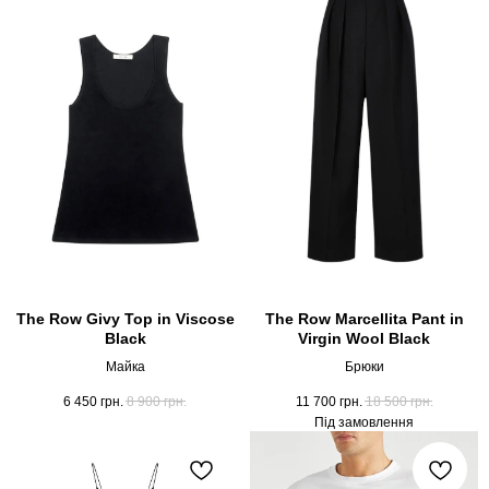
The Row Givy Top in Viscose
The Row Marcellita Pant in
Black
Virgin Wool Black
Майка
Брюки
6 450
грн.
8 900
грн.
11 700
грн.
18 500
грн.