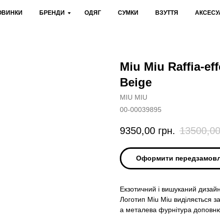
ОВИНКИ
БРЕНДИ
ОДЯГ
СУМКИ
ВЗУТТЯ
АКСЕСУ
Miu Miu Raffia-eff
Beige
MIU MIU
00-00039895
9350,00
грн.
13500,0
Оформити передзамов
Екзотичний і вишуканий дизайн
Логотип Miu Miu виділяється 
а металева фурнітура доповню