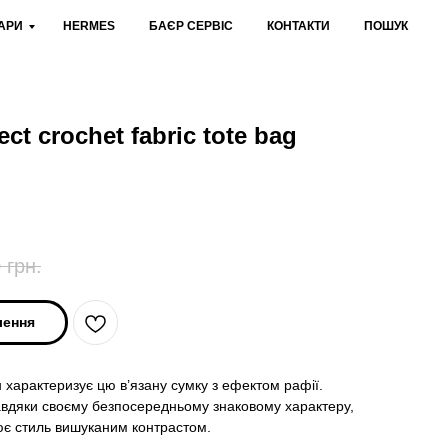
АРИ
HERMES
БАЄР СЕРВІС
КОНТАКТИ
ПОШУК
ect crochet fabric tote bag
0
грн.
лення
 характеризує цю в’язану сумку з ефектом рафії.
завдяки своєму безпосередньому знаковому характеру,
є стиль вишуканим контрастом.