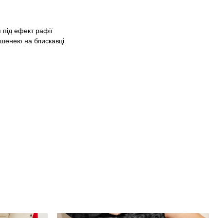
 під ефект рафії
ишенею на блискавці