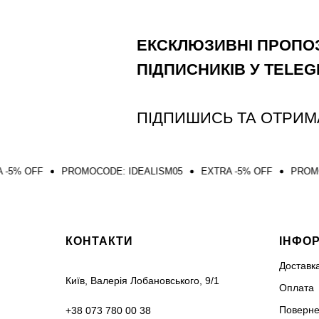
ЕКСКЛЮЗИВНІ ПРОПОЗ
ПІДПИСНИКІВ У TELE
ПІДПИШИСЬ ТА ОТРИМ
PROMOCODE: IDEALISM05
EXTRA -5% OFF
PROMOCODE: IDEA
КОНТАКТИ
ІНФО
Доставк
Київ, Валерія Лобановського, 9/1
Оплата
Поверне
+38 073 780 00 38