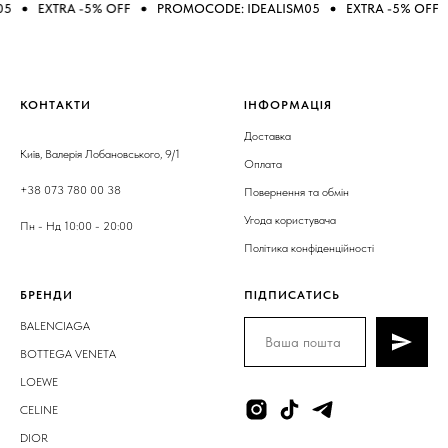
EXTRA -5% OFF
PROMOCODE: IDEALISM05
EXTRA -5% OFF
PRO
КОНТАКТИ
ІНФОРМАЦІЯ
Доставка
Київ, Валерія Лобановського, 9/1
Оплата
+38 073 780 00 38
Повернення та обмін
Угода користувача
Пн - Нд 10:00 - 20:00
Політика конфіденційності
БРЕНДИ
ПІДПИСАТИСЬ
BALENCIAGA
BOTTEGA VENETA
LOEWE
CELINE
DIOR