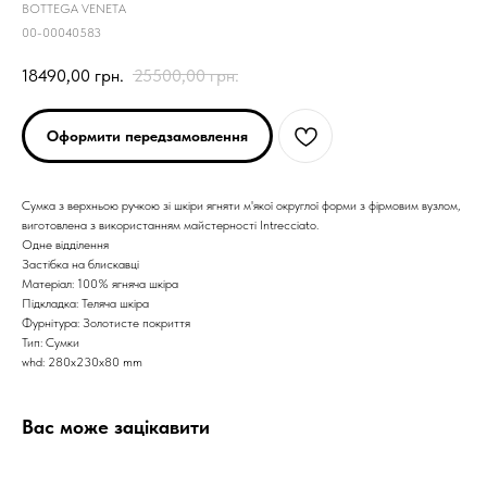
BOTTEGA VENETA
00-00040583
18490,00
грн.
25500,00
грн.
Оформити передзамовлення
Сумка з верхньою ручкою зі шкіри ягняти м'якої округлої форми з фірмовим вузлом,
виготовлена з використанням майстерності Intrecciato.
Одне відділення
Застібка на блискавці
Матеріал: 100% ягняча шкіра
Підкладка: Теляча шкіра
Фурнітура: Золотисте покриття
Тип: Сумки
whd: 280x230x80 mm
Вас може зацікавити