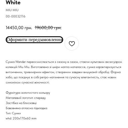
White
MIU MIU
00-00032116
14450,00
грн.
19600,00
грн.
Оформити передзамовлення
Сумка Wander переосмислюється з сезону в сезон, стаючи культовим аксесуаром
колекцій Miu Miu. Виготовлена зі шкіри наппа мателассе, сумка характеризується
витонченим, тривимірним ефектом, створеним завдяки вишуканій обробці. Форма
хобо, що поєднує в собі ретро-натхнення та сучасну елегантність, стає новим
синонімом сучасної жіночності.
Фурнітура золотистого кольору
Металевий логотип спереду
Застібка на блискавці
Бавовняна атласна підкладка
Тип: Сумки
whd: 200x170x60 mm