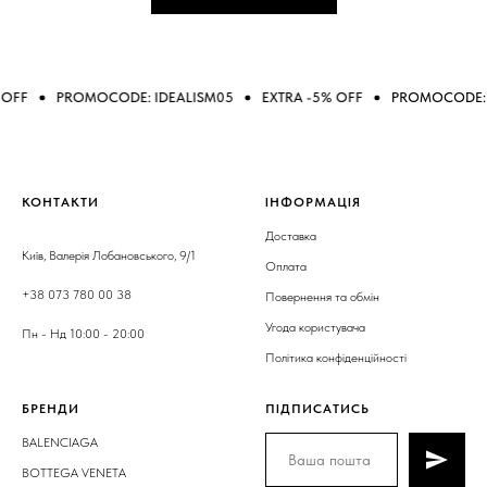
PROMOCODE: IDEALISM05
EXTRA -5% OFF
PROMOCODE: IDEAL
КОНТАКТИ
ІНФОРМАЦІЯ
Доставка
Київ, Валерія Лобановського, 9/1
Оплата
+38 073 780 00 38
Повернення та обмін
Угода користувача
Пн - Нд 10:00 - 20:00
Політика конфіденційності
БРЕНДИ
ПІДПИСАТИСЬ
BALENCIAGA
BOTTEGA VENETA