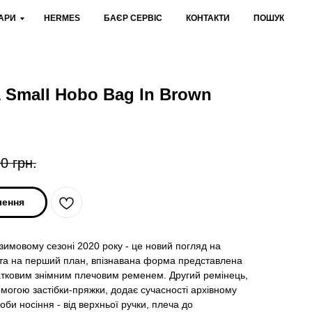
АРИ
HERMES
БАЄР СЕРВІС
КОНТАКТИ
ПОШУК
1 Small Hobo Bag In Brown
00
грн.
лення
-зимовому сезоні 2020 року - це новий погляд на
нута на перший план, впізнавана форма представлена
датковим знімним плечовим ременем. Другий ремінець,
могою застібки-пряжки, додає сучасності архівному
би носіння - від верхньої ручки, плеча до