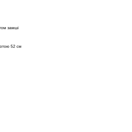
том замші
сотою 52 см