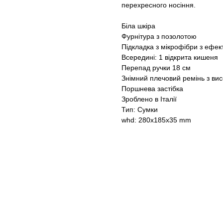
перехресного носіння.
Біла шкіра
Фурнітура з позолотою
Підкладка з мікрофібри з ефек
Всередині: 1 відкрита кишеня
Перепад ручки 18 см
Знімний плечовий ремінь з ви
Поршнева застібка
Зроблено в Італії
Тип: Сумки
whd: 280x185x35 mm