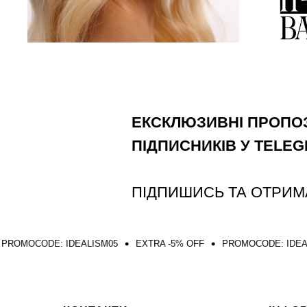
ЕКСКЛЮЗИВНІ ПРОПОЗ
ПІДПИСНИКІВ У TELE
ПІДПИШИСЬ ТА ОТРИМ
IDEALISM05
EXTRA -5% OFF
PROMOCODE: IDEALISM05
EX