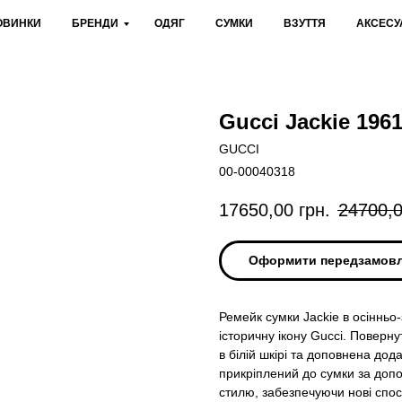
ОВИНКИ
БРЕНДИ
ОДЯГ
СУМКИ
ВЗУТТЯ
АКСЕСУ
Gucci Jackie 196
GUCCI
00-00040318
17650,00
грн.
24700,
Оформити передзамов
Ремейк сумки Jackie в осінньо
історичну ікону Gucci. Повер
в білій шкірі та доповнена до
прикріплений до сумки за допо
стилю, забезпечуючи нові спосо