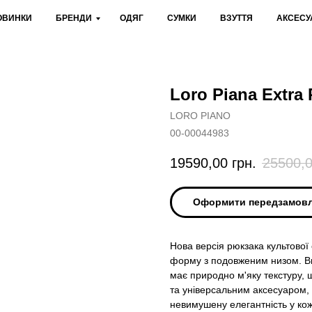
ОВИНКИ
БРЕНДИ
ОДЯГ
СУМКИ
ВЗУТТЯ
АКСЕСУ
Loro Piana Extra
LORO PIANO
00-00044983
19590,00
грн.
25500,
Оформити передзамов
Нова версія рюкзака культової
форму з подовженим низом. Виг
має природно м'яку текстуру, 
та універсальним аксесуаром, с
невимушену елегантність у кож