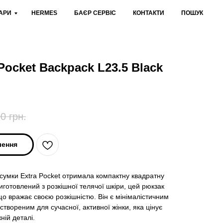
АРИ
HERMES
БАЄР СЕРВІС
КОНТАКТИ
ПОШУК
 Pocket Backpack L23.5 Black
00
грн.
лення
 сумки Extra Pocket отримала компактну квадратну
отовлений з розкішної телячої шкіри, цей рюкзак
що вражає своєю розкішністю. Він є мінімалістичним
твореним для сучасної, активної жінки, яка цінує
ній деталі.