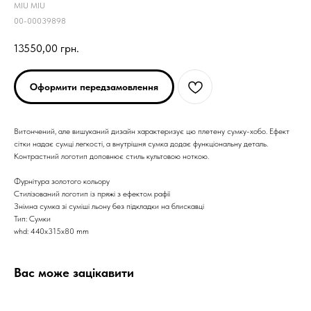
MIU MIU
00-00039898
13550,00
грн.
Оформити передзамовлення
Витончений, але вишуканий дизайн характеризує цю плетену сумку-хобо. Ефект
сітки надає сумці легкості, а внутрішня сумка додає функціональну деталь.
Контрастний логотип доповнює стиль культовою ноткою.
Фурнітура золотого кольору
Стилізований логотип із пряжі з ефектом рафії
Знімна сумка зі суміші льону без підкладки на блискавці
Тип: Сумки
whd: 440x315x80 mm
Вас може зацікавити