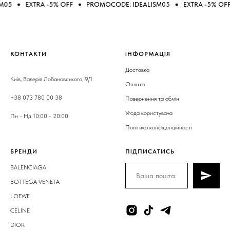
EXTRA -5% OFF
PROMOCODE: IDEALISM05
EXTRA -5% OFF
P
КОНТАКТИ
ІНФОРМАЦІЯ
Доставка
Київ, Валерія Лобановського, 9/1
Оплата
+38 073 780 00 38
Повернення та обмін
Угода користувача
Пн - Нд 10:00 - 20:00
Політика конфіденційності
БРЕНДИ
ПІДПИСАТИСЬ
BALENCIAGA
BOTTEGA VENETA
LOEWE
CELINE
DIOR