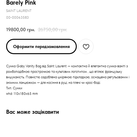
Barely Pink
SAINT LAURENT
00-00063583
19800,00
грн.
26750,00
грн.
Оформити передзамовлення
Сумка Gaby Vanity Bag від Saint Laurent — компактна й елегантна сумка-ваніті з
ромбоподібною прострочкою та культовим логотипом , що втілює французьку
вишуканість. Повністю оздоблена шкіряною підкладкою, оснащена регульованим і
знімним ланцюжком — для носіння в руці, на плечі чи крос‑боді.
Тип: Сумки
whd: 110x180x65 mm
Вас може зацікавити