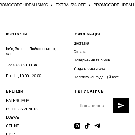
DE: IDEALISM05
EXTRA -5% OFF
PROMOCODE: IDEALISM05
КОНТАКТИ
ІНФОРМАЦІЯ
Доставка
Київ, Валерія Лобановського,
Оплата
9/1
Повернення та обмін
+38 073 780 00 38
Угода користувача
Пн - Нд 10:00 - 20:00
Політика конфіденційності
БРЕНДИ
ПІДПИСАТИСЬ
BALENCIAGA
BOTTEGA VENETA
LOEWE
CELINE
DIOR