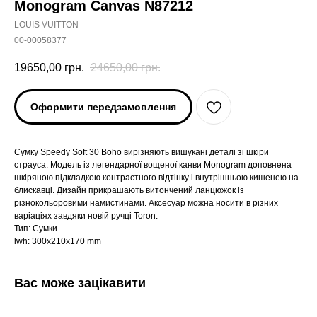
Monogram Canvas N87212
LOUIS VUITTON
00-00058377
19650,00
грн.
24650,00
грн.
Оформити передзамовлення
Сумку Speedy Soft 30 Boho вирізняють вишукані деталі зі шкіри
страуса. Модель із легендарної вощеної канви Monogram доповнена
шкіряною підкладкою контрастного відтінку і внутрішньою кишенею на
блискавці. Дизайн прикрашають витончений ланцюжок із
різнокольоровими намистинами. Аксесуар можна носити в різних
варіаціях завдяки новій ручці Toron.
Тип: Сумки
lwh: 300x210x170 mm
Вас може зацікавити