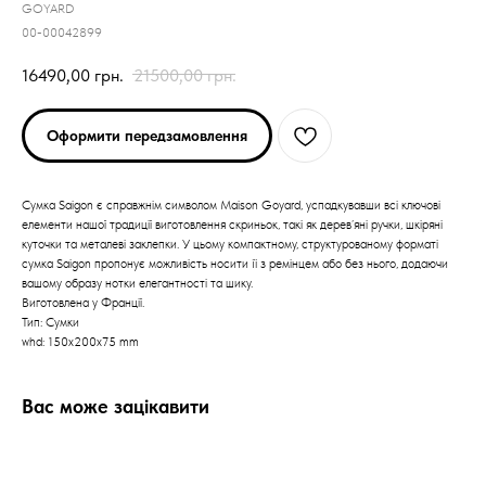
GOYARD
00-00042899
16490,00
грн.
21500,00
грн.
Оформити передзамовлення
Сумка Saigon є справжнім символом Maison Goyard, успадкувавши всі ключові
елементи нашої традиції виготовлення скриньок, такі як дерев’яні ручки, шкіряні
куточки та металеві заклепки. У цьому компактному, структурованому форматі
сумка Saigon пропонує можливість носити її з ремінцем або без нього, додаючи
вашому образу нотки елегантності та шику.
Виготовлена у Франції.
Тип: Сумки
whd: 150x200x75 mm
Вас може зацікавити