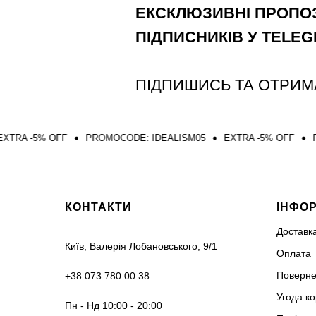
ЕКСКЛЮЗИВНІ ПРОПОЗ
ПІДПИСНИКІВ У TELE
ПІДПИШИСЬ ТА ОТРИМ
FF
PROMOCODE: IDEALISM05
EXTRA -5% OFF
PROMOCODE: 
КОНТАКТИ
ІНФО
Доставк
Київ, Валерія Лобановського, 9/1
Оплата
Поверне
+38 073 780 00 38
Угода к
Пн - Нд 10:00 - 20:00