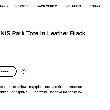
АРИ
HERMES
БАЄР СЕРВІС
КОНТАКТИ
ПОШУК
/S Park Tote in Leather Black
лення
ої телячої шкіри з внутрішньою застібкою і плоскою
рикрашає стриманий логотип. Застібка на зав'язках