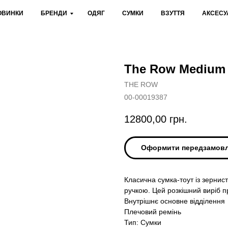
ОВИНКИ
БРЕНДИ
ОДЯГ
СУМКИ
ВЗУТТЯ
АКСЕСУ
The Row Medium N
THE ROW
00-00019387
12800,00
грн.
Оформити передзамов
Класична сумка-тоут із зернист
ручкою. Цей розкішний виріб п
Внутрішнє основне відділення
Плечовий ремінь
Тип: Сумки