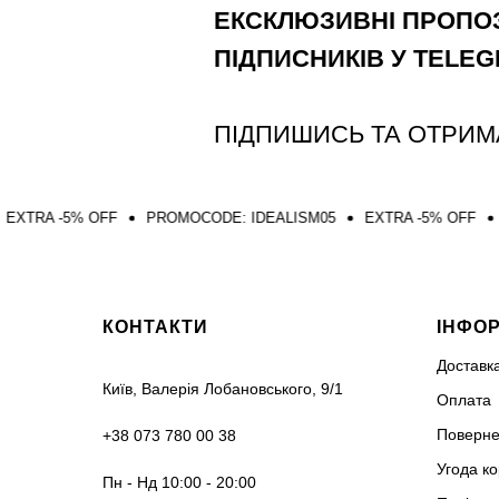
ЕКСКЛЮЗИВНІ ПРОПОЗ
ПІДПИСНИКІВ У TELE
ПІДПИШИСЬ ТА ОТРИМ
% OFF
PROMOCODE: IDEALISM05
EXTRA -5% OFF
PROMOCOD
КОНТАКТИ
ІНФО
Доставк
Київ, Валерія Лобановського, 9/1
Оплата
Поверне
+38 073 780 00 38
Угода к
Пн - Нд 10:00 - 20:00