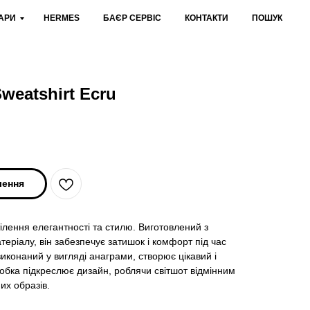
АРИ
HERMES
БАЄР СЕРВІС
КОНТАКТИ
ПОШУК
weatshirt Ecru
лення
ілення елегантності та стилю. Виготовлений з
теріалу, він забезпечує затишок і комфорт під час
виконаний у вигляді анаграми, створює цікавий і
обка підкреслює дизайн, роблячи світшот відмінним
их образів.