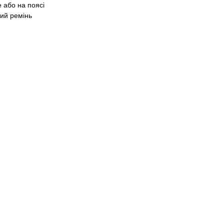
е або на поясі
вий ремінь