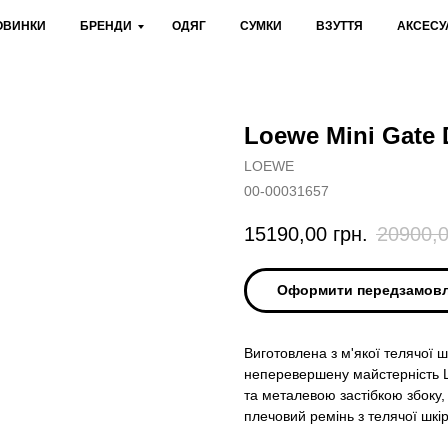
ОВИНКИ
БРЕНДИ
ОДЯГ
СУМКИ
ВЗУТТЯ
АКСЕСУ
Loewe Mini Gate D
LOEWE
00-00031657
15190,00
грн.
20900,
Оформити передзамов
Виготовлена з м'якої телячої 
неперевершену майстерність L
та металевою застібкою збоку, 
плечовий ремінь з телячої шк