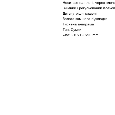
Носиться на плечі, через плеч
Знімний і регульований плечо
Дві внутрішні кишені
Золота замшева підкладка
Тиснена анаграма
Тип: Сумки
whd: 210x125x95 mm