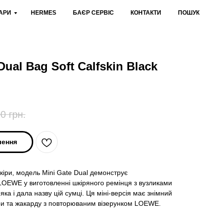
АРИ
HERMES
БАЄР СЕРВІС
КОНТАКТИ
ПОШУК
ual Bag Soft Calfskin Black
00
грн.
лення
шкіри, модель Mini Gate Dual демонструє
OEWE у виготовленні шкіряного ремінця з вузликами
яка і дала назву цій сумці. Ця міні-версія має знімний
іри та жакарду з повторюваним візерунком LOEWE.