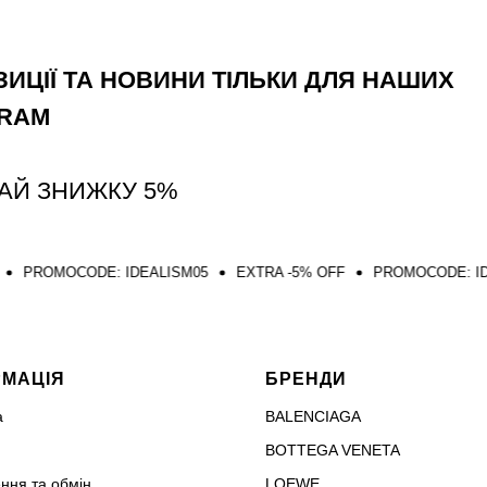
ИЦІЇ ТА НОВИНИ ТІЛЬКИ ДЛЯ НАШИХ
GRAM
АЙ ЗНИЖКУ 5%
E: IDEALISM05
EXTRA -5% OFF
PROMOCODE: IDEALISM05
РМАЦІЯ
БРЕНДИ
а
BALENCIAGA
BOTTEGA VENETA
ння та обмін
LOEWE