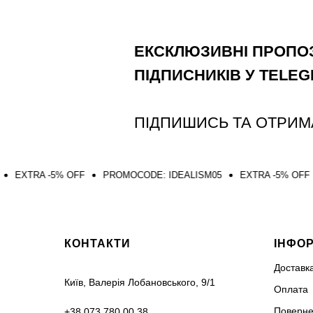
ЕКСКЛЮЗИВНІ ПРОПОЗ
ПІДПИСНИКІВ У TELE
ПІДПИШИСЬ ТА ОТРИМ
% OFF
PROMOCODE: IDEALISM05
EXTRA -5% OFF
PROMOCOD
КОНТАКТИ
ІНФО
Доставк
Київ, Валерія Лобановського, 9/1
Оплата
Поверне
+38 073 780 00 38