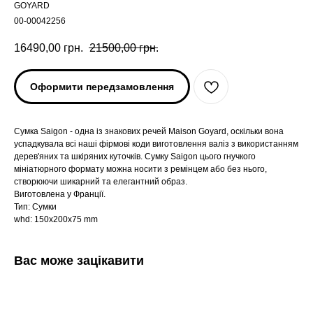
GOYARD
00-00042256
16490,00
грн.
21500,00
грн.
Оформити передзамовлення
Сумка Saigon - одна із знакових речей Maison Goyard, оскільки вона
успадкувала всі наші фірмові коди виготовлення валіз з використанням
дерев'яних та шкіряних куточків. Сумку Saigon цього гнучкого
мініатюрного формату можна носити з ремінцем або без нього,
створюючи шикарний та елегантний образ.
Виготовлена у Франції.
Тип: Сумки
whd: 150x200x75 mm
Вас може зацікавити