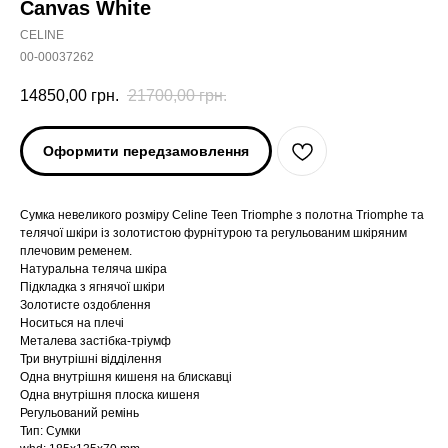
Canvas White
CELINE
00-00037262
14850,00
грн.
21700,00
грн.
Оформити передзамовлення
Cумка невеликого розміру Celine Teen Triomphe з полотна Triomphe та
телячої шкіри із золотистою фурнітурою та регульованим шкіряним
плечовим ременем.
Натуральна теляча шкіра
Підкладка з ягнячої шкіри
Золотисте оздоблення
Носиться на плечі
Металева застібка-тріумф
Три внутрішні відділення
Одна внутрішня кишеня на блискавці
Одна внутрішня плоска кишеня
Регульований ремінь
Тип: Сумки