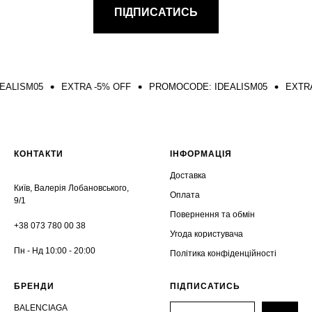
ПІДПИСАТИСЬ
SM05
EXTRA -5% OFF
PROMOCODE: IDEALISM05
EXTRA -5%
КОНТАКТИ
ІНФОРМАЦІЯ
Доставка
Київ, Валерія Лобановського,
Оплата
9/1
Повернення та обмін
+38 073 780 00 38
Угода користувача
Пн - Нд 10:00 - 20:00
Політика конфіденційності
БРЕНДИ
ПІДПИСАТИСЬ
BALENCIAGA