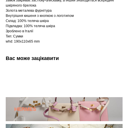
замок закриває застібку-блискавку, а інший знаходиться всередині
шкіряного брелока
Золота металева фурнітура
Внутрішня кишеня з кнопкою з логотипом
Склад: 100% теляча шкіра
Підкладка: 100% теляча шкіра
Зроблено в Італії
Тип: Сумки
whd: 190x110x65 mm
Вас може зацікавити
HERMES