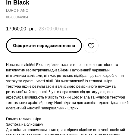
In Black
LORO PIANO
00-00044984
17960,00
грн.
23700,00
грн.
Оформити передзамовлення
Новинка в лінійці Extra вирізняється витонченою елегантністю та
витягнутим геометричним дизайном. Натхненний чарівними
вінтажними валізами, він має ретельно підібрані деталі, оздоблення
зверху та сучасні чисті лінії. Він виготовлений із телячої шкіри,
текстура якої є результатом італійського ремісничого ноу-хау та
ретельної майстерності. Чуттєві враження від дотику до цього
аксесуара викликають м’якість тканин Loro Piana та культові текстури
текстильних архівів бренду. Нові підвіски для замків надають ідеальний
елегантний жіночий завершальний штрих.
Гладка теляча шкіра
Застібка на блискавку
Два знімних, взаємозамінних тривимірних підвіски включені: навісний