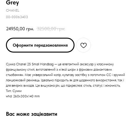
Grey
CHANEL
00-00063403
24950,00
грн.
32500,00
грн.
Оформити передзамовлення
Сумка Chanel 25 Small Handbag — це елегантний аксесуар у класичному
французькому стилі, виготовлений з м’якої шкіри з фірмовим діамантовим
стьобанням. Має універсальний колір, культову застібку з логотипом CC і зручний
ланцюжковий ремінець. Ідеально підходить як для щоденного використання, так і
для вечірніх виходів. Це вишукана річ, що підкреслює стиль, статус і жіночність.
Тип: Сумки
whd: 260x300x140 mm
Вас може зацікавити