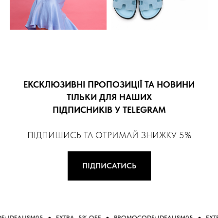
ЕКСКЛЮЗИВНІ ПРОПОЗИЦІЇ ТА НОВИНИ
ТІЛЬКИ ДЛЯ НАШИХ
ПІДПИСНИКІВ У TELEGRAM
ПІДПИШИСЬ ТА ОТРИМАЙ ЗНИЖКУ 5%
ПІДПИСАТИСЬ
ALISM05
EXTRA -5% OFF
PROMOCODE: IDEALISM05
EXTRA -5%