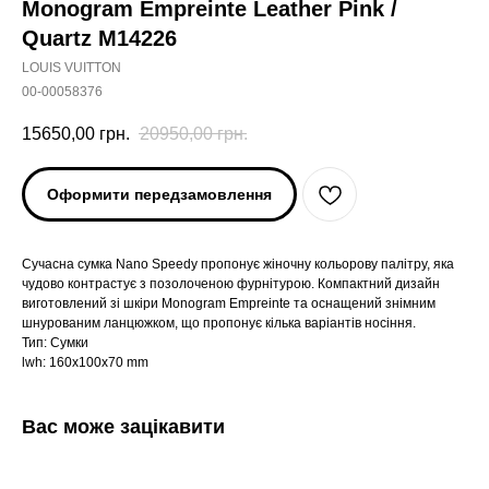
Monogram Empreinte Leather Pink /
Quartz M14226
LOUIS VUITTON
00-00058376
15650,00
грн.
20950,00
грн.
Оформити передзамовлення
Сучасна сумка Nano Speedy пропонує жіночну кольорову палітру, яка
чудово контрастує з позолоченою фурнітурою. Компактний дизайн
виготовлений зі шкіри Monogram Empreinte та оснащений знімним
шнурованим ланцюжком, що пропонує кілька варіантів носіння.
Тип: Сумки
lwh: 160x100x70 mm
Вас може зацікавити