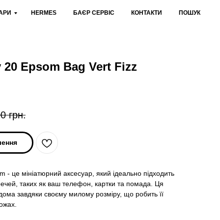
АРИ
HERMES
БАЄР СЕРВІС
КОНТАКТИ
ПОШУК
y 20 Epsom Bag Vert Fizz
00
грн.
лення
om - це мініатюрний аксесуар, який ідеально підходить
ечей, таких як ваш телефон, картки та помада. Ця
дома завдяки своєму милому розміру, що робить її
ожах.