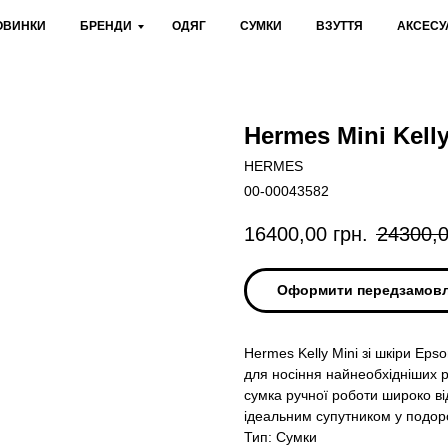
ОВИНКИ
БРЕНДИ
ОДЯГ
СУМКИ
ВЗУТТЯ
АКСЕСУ
Hermes Mini Kell
HERMES
00-00043582
16400,00
грн.
24300,
Оформити передзамов
Hermes Kelly Mini зі шкіри Eps
для носіння найнеобхідніших р
сумка ручної роботи широко ві
ідеальним супутником у подор
Тип: Сумки