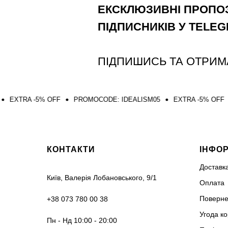
ЕКСКЛЮЗИВНІ ПРОПОЗ
ПІДПИСНИКІВ У TELE
ПІДПИШИСЬ ТА ОТРИМ
% OFF
PROMOCODE: IDEALISM05
EXTRA -5% OFF
PROMOCOD
КОНТАКТИ
ІНФО
Доставк
Київ, Валерія Лобановського, 9/1
Оплата
Поверне
+38 073 780 00 38
Угода к
Пн - Нд 10:00 - 20:00