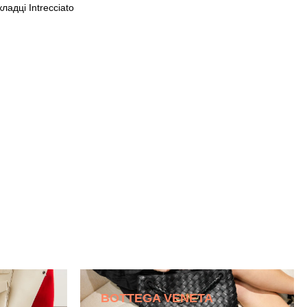
ладці Intrecciato
BOTTEGA VENETA