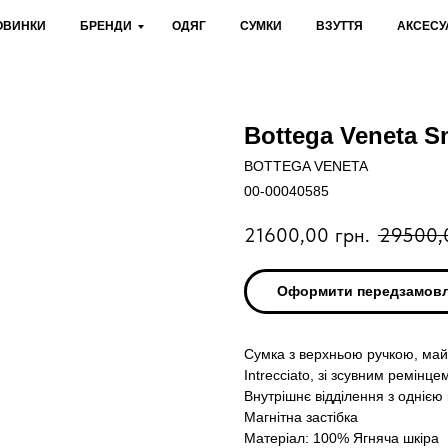
ОВИНКИ
БРЕНДИ
ОДЯГ
СУМКИ
ВЗУТТЯ
АКСЕСУ
Bottega Veneta S
BOTTEGA VENETA
00-00040585
21600,00
грн.
29500,
Оформити передзамов
Сумка з верхньою ручкою, май
Intrecciato, зі зсувним ремін
Внутрішнє відділення з одніє
Магнітна застібка
Матеріал: 100% Ягняча шкіра