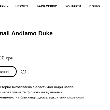
АРИ
HERMES
БАЄР СЕРВІС
КОНТАКТИ
ПОШУК
mall Andiamo Duke
00
грн.
лення
стерно виготовлена з еластичної шкіри наппа
цем через плече та фірмовими вузликами.
ю кишенею на блискавці, двома відкритими кишенями