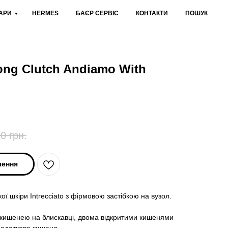
АРИ
HERMES
БАЄР СЕРВІС
КОНТАКТИ
ПОШУК
ong Clutch Andiamo With
00
грн.
лення
ої шкіри Intrecciato з фірмовою застібкою на вузол.
ю кишенею на блискавці, двома відкритими кишенями