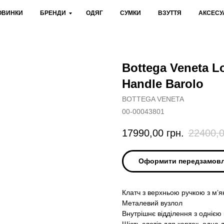
ОВИНКИ
БРЕНДИ
ОДЯГ
СУМКИ
ВЗУТТЯ
АКСЕСУ
Bottega Veneta L
Handle Barolo
BOTTEGA VENETA
00-00043801
17990,00
грн.
22400,
Оформити передзамов
Клатч з верхньою ручкою з м’як
Металевий вузлол
Внутрішнє відділення з одніє