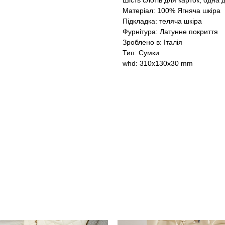
Шість слотів для карток, одна
Матеріал: 100% Ягняча шкіра
Підкладка: теляча шкіра
Фурнітура: Латунне покриття
Зроблено в: Італія
Тип: Сумки
whd: 310x130x30 mm