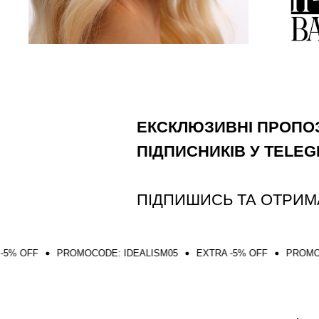
ЕКСКЛЮЗИВНІ ПРОПОЗ
ПІДПИСНИКІВ У TELE
ПІДПИШИСЬ ТА ОТРИМ
ROMOCODE: IDEALISM05
EXTRA -5% OFF
PROMOCODE: IDEAL