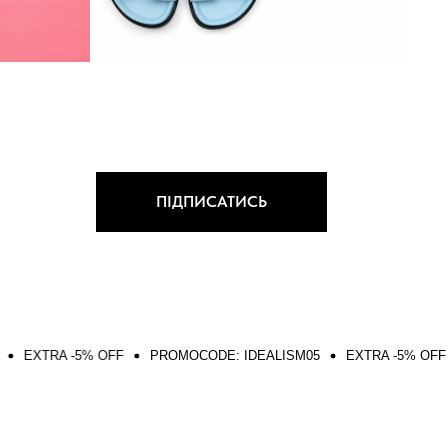
ПІДПИСАТИСЬ
% OFF
PROMOCODE: IDEALISM05
EXTRA -5% OFF
PROMOCO