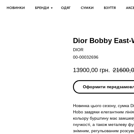
НОВИНКИ
БРЕНДИ
ОДЯГ
СУМКИ
ВЗУТТЯ
АКС
Dior Bobby East
DIOR
00-00032696
13900,00
грн.
21600,
Оформити передзамов
Новинка цього сезону, сумка D
Hobo завдяки елегантним лінія
кольору бурштину має замшеву
гнучкості, а також металеву ф
знімним, регульованим розсувн