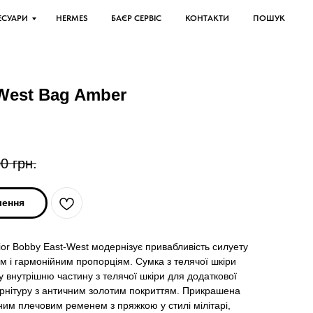
ЕСУАРИ
HERMES
БАЄР СЕРВІС
КОНТАКТИ
ПОШУК
-West Bag Amber
00
грн.
лення
ior Bobby East-West модернізує привабливість силуету
м і гармонійним пропорціям. Сумка з телячої шкіри
 внутрішню частину з телячої шкіри для додаткової
урнітуру з античним золотим покриттям. Прикрашена
им плечовим ременем з пряжкою у стилі мілітарі,