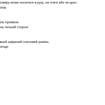
зміру може носитися в руці, на плечі або як крос-
разу.
вною пряжкою
на тильній стороні
увний шкіряний плечовий ремінь
літарі