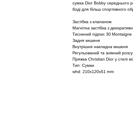
сумка Dior Bobby середнього ро
боді для більш спортивного об
Застібка з клапаном
Магнітна застібка з декорати
Тиснений підпис 30 Montaigne 
Задня кишеня
Внутрішня накладна кишеня
Регульований та знімний розс
Пряжка Christian Dior у стилі мі
Тип: Сумки
whd: 210x120x51 mm