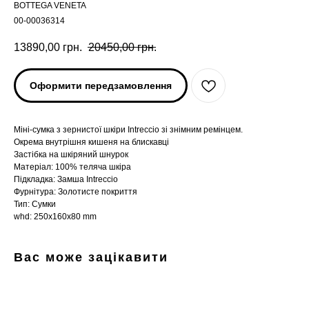
BOTTEGA VENETA
00-00036314
13890,00
грн.
20450,00
грн.
Оформити передзамовлення
Міні-сумка з зернистої шкіри Intreccio зі знімним ремінцем.
Окрема внутрішня кишеня на блискавці
Застібка на шкіряний шнурок
Матеріал: 100% теляча шкіра
Підкладка: Замша Intreccio
Фурнітура: Золотисте покриття
Тип: Сумки
whd: 250x160x80 mm
Вас може зацікавити