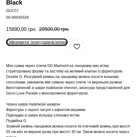
Black
GUCCI
00-00040328
15690,00
грн.
20500,00
грн.
Оформити передзамовлення
Міні-сумка через плече GG Marmont на ланцюжку має м’яку
структуровану форму та застібку на великий клапан із фурнітурою
Double G. Розсувний ремінь на ланцюжку можна носити кількома
способами, змінюючи між сумкою через плече та верхньою ручкою.
Виготовлений зі шкіри matelassé chevron, аксесуар представлений для
Gucci Love Parade з монохромною фурнітурою.
Чорна шкіра matelassé шеврон
Фурнітура з чорної латуні з ефектом кераміки
Підкладка зі шкіри кольору слонової кістки.
Подвійна G
Зсувний ремінь-ланцюжок можна носити як плечовий ремінь при висоті
55 см або як верхню ручку при висоті 30 см. Також можна носити через