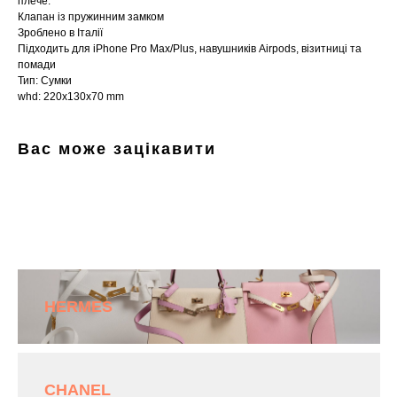
плече.
Клапан із пружинним замком
Зроблено в Італії
Підходить для iPhone Pro Max/Plus, навушників Airpods, візитниці та
помади
Тип: Сумки
whd: 220x130x70 mm
Вас може зацікавити
HERMES
CHANEL