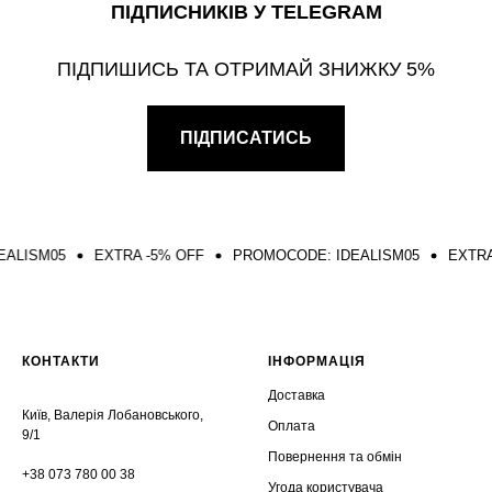
ПІДПИСНИКІВ У TELEGRAM
ПІДПИШИСЬ ТА ОТРИМАЙ ЗНИЖКУ 5%
ПІДПИСАТИСЬ
SM05
EXTRA -5% OFF
PROMOCODE: IDEALISM05
EXTRA -5%
КОНТАКТИ
ІНФОРМАЦІЯ
Доставка
Київ, Валерія Лобановського,
Оплата
9/1
Повернення та обмін
+38 073 780 00 38
Угода користувача