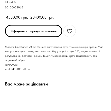
HERMES
00-00032968
14500,00
грн.
20400,00
грн.
Оформити передзамовлення
Модель Constance 24 від Hermes виготовлена вручну з міцної шкіри Epsom. Має
контрастну прострочку, металеву застібку у формі літери "Н", задню кишеню і
регульований плечовий ремінь. Вмістить всі необхідні речі та доповнить ваш
щоденний образ.
Тип: Сумки
whd: 240x180x70 mm
Вас може зацікавити