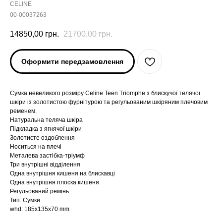
CELINE
00-00037263
14850,00
грн.
21700,00
грн.
Оформити передзамовлення
Cумка невеликого розміру Celine Teen Triomphe з блискучої телячої
шкіри із золотистою фурнітурою та регульованим шкіряним плечовим
ременем.
Натуральна теляча шкіра
Підкладка з ягнячої шкіри
Золотисте оздоблення
Носиться на плечі
Металева застібка-тріумф
Три внутрішні відділення
Одна внутрішня кишеня на блискавці
Одна внутрішня плоска кишеня
Регульований ремінь
Тип: Сумки
whd: 185x135x70 mm