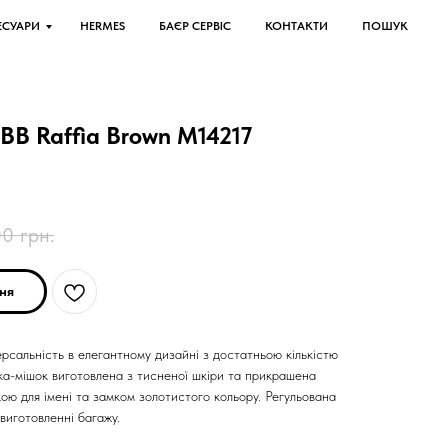
ЕСУАРИ
HERMES
БАЄР СЕРВІС
КОНТАКТИ
ПОШУК
n BB Raffia Brown M14217
00
грн.
ня
ерсальність в елегантному дизайні з достатньою кількістю
мка-мішок виготовлена з тисненої шкіри та прикрашена
ою для імені та замком золотистого кольору. Регульована
виготовленні багажу.