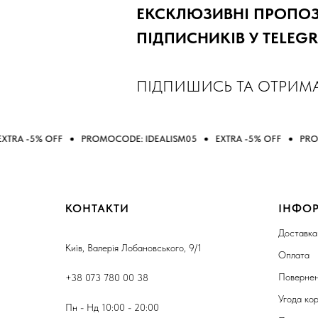
ЕКСКЛЮЗИВНІ ПРОПОЗИ
ПІДПИСНИКІВ У TELEG
ПІДПИШИСЬ ТА ОТРИМ
F
PROMOCODE: IDEALISM05
EXTRA -5% OFF
PROMOCODE: IDE
КОНТАКТИ
ІНФО
Доставка
Київ, Валерія Лобановського, 9/1
Оплата
Повернен
+38 073 780 00 38
Угода ко
Пн - Нд 10:00 - 20:00