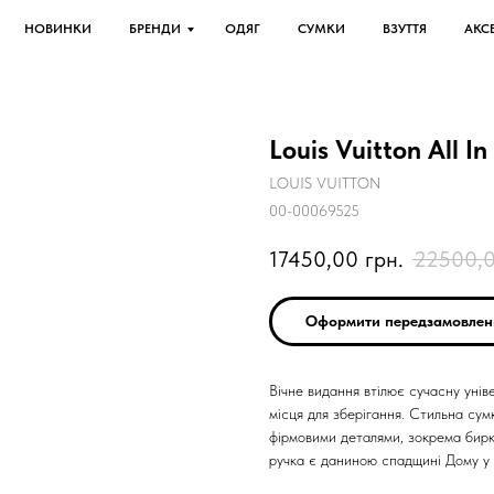
НОВИНКИ
БРЕНДИ
ОДЯГ
СУМКИ
ВЗУТТЯ
АКС
Louis Vuitton All I
LOUIS VUITTON
00-00069525
17450,00
грн.
22500,
Оформити передзамовлен
Вічне видання втілює сучасну унів
місця для зберігання. Стильна су
фірмовими деталями, зокрема бирк
ручка є даниною спадщині Дому у 