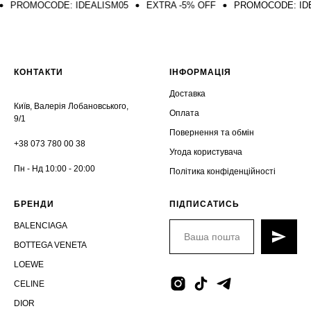
MOCODE: IDEALISM05
EXTRA -5% OFF
PROMOCODE: IDEALISM
КОНТАКТИ
ІНФОРМАЦІЯ
Доставка
Київ, Валерія Лобановського,
Оплата
9/1
Повернення та обмін
+38 073 780 00 38
Угода користувача
Пн - Нд 10:00 - 20:00
Політика конфіденційності
БРЕНДИ
ПІДПИСАТИСЬ
BALENCIAGA
BOTTEGA VENETA
LOEWE
CELINE
DIOR