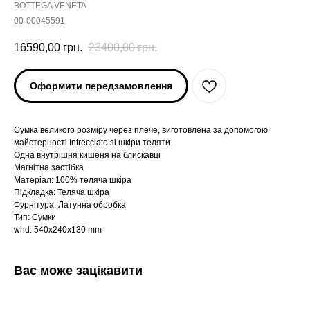
BOTTEGA VENETA
00-00045591
16590,00
грн.
23400,00
грн.
Оформити передзамовлення
Сумка великого розміру через плече, виготовлена за допомогою
майстерності Intrecciato зі шкіри теляти.
Одна внутрішня кишеня на блискавці
Магнітна застібка
Матеріал: 100% теляча шкіра
Підкладка: Теляча шкіра
Фурнітура: Латунна обробка
Тип: Сумки
whd: 540x240x130 mm
Вас може зацікавити