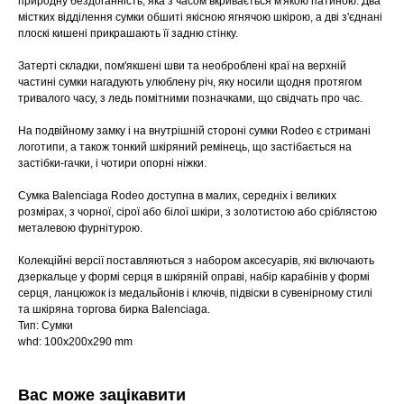
природну бездоганність, яка з часом вкривається м'якою патиною. Два
містких відділення сумки обшиті якісною ягнячою шкірою, а дві з'єднані
плоскі кишені прикрашають її задню стінку.
Затерті складки, пом'якшені шви та необроблені краї на верхній
частині сумки нагадують улюблену річ, яку носили щодня протягом
тривалого часу, з ледь помітними позначками, що свідчать про час.
На подвійному замку і на внутрішній стороні сумки Rodeo є стримані
логотипи, а також тонкий шкіряний ремінець, що застібається на
застібки-гачки, і чотири опорні ніжки.
Сумка Balenciaga Rodeo доступна в малих, середніх і великих
розмірах, з чорної, сірої або білої шкіри, з золотистою або сріблястою
металевою фурнітурою.
Колекційні версії поставляються з набором аксесуарів, які включають
дзеркальце у формі серця в шкіряній оправі, набір карабінів у формі
серця, ланцюжок із медальйонів і ключів, підвіски в сувенірному стилі
та шкіряна торгова бирка Balenciaga.
Тип: Сумки
whd: 100x200x290 mm
Вас може зацікавити