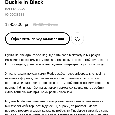
Buckle in Black
BALENCIAGA
00-00038383
18450,00
грн.
25800,00
грн.
Оформити передзамовлення
Сумка Balenciaga Rodeo Bag, що з'явилася в лютому 2024 року в
магазинах по всьому світу, названа на честь торгового району Беверлі-
Гіллз - Родео-Драйв, всесвітньо відомого перехрестя розкоші і моди.
Унікальна конструкція сумки Rodeo забезпечує універсальне носіння:
нахилена форма дозволяє легко носити її з навмисно відкритим
переднім відділенням, створюючи естетичний ефект невимушеності, а
посилені бічні застібки на складках-гармошках дозволяють зробити
сумку тоншою, але при цьому розширюваною.
Модель Rodeo виготовлена з вишуканої телячої шкіри, яка вимагає
виняткової майстерності в дубленні, обробці та розкрої. Гладка
прозора поверхня шкіри дозволяє побачити її невід'ємні якості, а саме