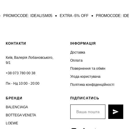
OCODE: IDEALISM05
EXTRA -5% OFF
PROMOCODE: IDEALISM0
КОНТАКТИ
ІНФОРМАЦІЯ
Доставка
Київ, Валерія Лобановського,
Оплата
9/1
Повернення та обмін
+38 073 780 00 38
Угода користувача
Пн - Нд 10:00 - 20:00
Політика конфіденційності
БРЕНДИ
ПІДПИСАТИСЬ
BALENCIAGA
BOTTEGA VENETA
LOEWE