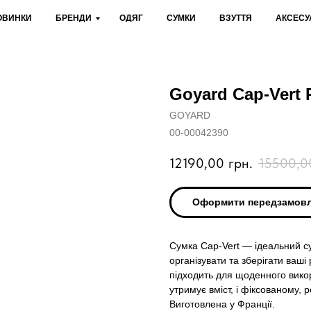
ОВИНКИ
БРЕНДИ
ОДЯГ
СУМКИ
ВЗУТТЯ
АКСЕСУ
Goyard Cap-Vert
GOYARD
00-00042390
12190,00
грн.
15500,0
Оформити передзамов
Сумка Cap-Vert — ідеальний су
організувати та зберігати ваші
підходить для щоденного викор
утримує вміст, і фіксованому,
Виготовлена у Франції.