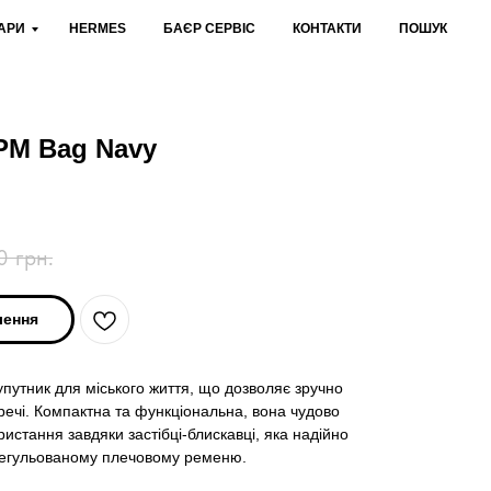
АРИ
HERMES
БАЄР СЕРВІС
КОНТАКТИ
ПОШУК
 PM Bag Navy
0
грн.
лення
путник для міського життя, що дозволяє зручно
 речі. Компактна та функціональна, вона чудово
истання завдяки застібці-блискавці, яка надійно
 регульованому плечовому ременю.