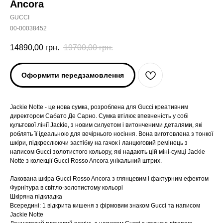
Ancora
GUCCI
00-00038452
14890,00
грн.
19700,00
грн.
Оформити передзамовлення
Jackie Notte - це нова сумка, розроблена для Gucci креативним
директором Сабато Де Сарно. Сумка втілює впевненість у собі
культової лінії Jackie, з новим силуетом і витонченими деталями, які
роблять її ідеальною для вечірнього носіння. Вона виготовлена з тонкої
шкіри, підкреслюючи застібку на гачок і ланцюговий ремінець з
написом Gucci золотистого кольору, які надають цій міні-сумці Jackie
Notte з колекції Gucci Rosso Ancora унікальний штрих.
Лакована шкіра Gucci Rosso Ancora з глянцевим і фактурним ефектом
Фурнітура в світло-золотистому кольорі
Шкіряна підкладка
Всередині: 1 відкрита кишеня з фірмовим знаком Gucci та написом
Jackie Notte