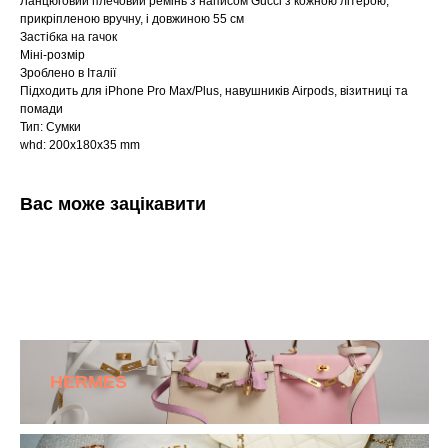
Ланцюговий плечовий ремінь з написом Gucci з кожною літерою,
прикріпленою вручну, і довжиною 55 см
Застібка на гачок
Міні-розмір
Зроблено в Італії
Підходить для iPhone Pro Max/Plus, навушників Airpods, візитниці та
помади
Тип: Сумки
whd: 200x180x35 mm
Вас може зацікавити
HERMES