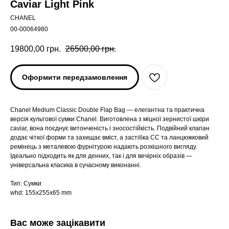
Caviar Light Pink
CHANEL
00-00064980
19800,00
грн.
26500,00
грн.
Оформити передзамовлення
Chanel Medium Classic Double Flap Bag — елегантна та практична
версія культової сумки Chanel. Виготовлена з міцної зернистої шкіри
caviar, вона поєднує витонченість і зносостійкість. Подвійний клапан
додає чіткої форми та захищає вміст, а застібка CC та ланцюжковий
ремінець з металевою фурнітурою надають розкішного вигляду.
Ідеально підходить як для денних, так і для вечірніх образів —
універсальна класика в сучасному виконанні.
Тип: Сумки
whd: 155x255x65 mm
Вас може зацікавити