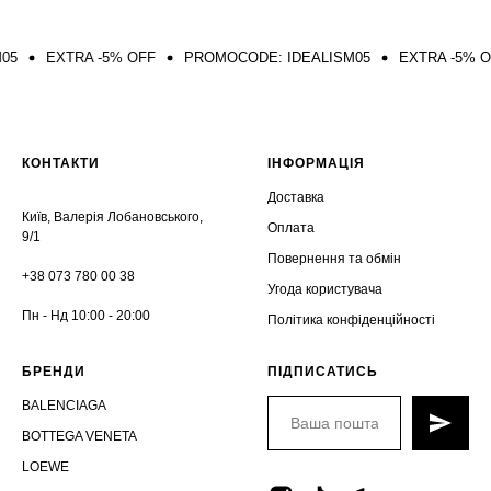
EXTRA -5% OFF
PROMOCODE: IDEALISM05
EXTRA -5% OFF
КОНТАКТИ
ІНФОРМАЦІЯ
Доставка
Київ, Валерія Лобановського,
Оплата
9/1
Повернення та обмін
+38 073 780 00 38
Угода користувача
Пн - Нд 10:00 - 20:00
Політика конфіденційності
БРЕНДИ
ПІДПИСАТИСЬ
BALENCIAGA
BOTTEGA VENETA
LOEWE