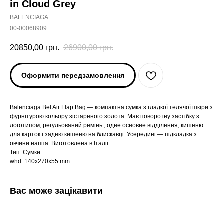
in Cloud Grey
BALENCIAGA
00-00068909
20850,00
грн.
26900,00
грн.
Оформити передзамовлення
Balenciaga Bel Air Flap Bag — компактна сумка з гладкої телячої шкіри з
фурнітурою кольору зістареного золота. Має поворотну застібку з
логотипом, регульований ремінь , одне основне відділення, кишеню
для карток і задню кишеню на блискавці. Усередині — підкладка з
овчини наппа. Виготовлена в Італії.
Тип: Сумки
whd: 140x270x55 mm
Вас може зацікавити