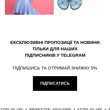
ЕКСКЛЮЗИВНІ ПРОПОЗИЦІЇ ТА НОВИНИ
ТІЛЬКИ ДЛЯ НАШИХ
ПІДПИСНИКІВ У TELEGRAM
ПІДПИШИСЬ ТА ОТРИМАЙ ЗНИЖКУ 5%
ПІДПИСАТИСЬ
-5% OFF
PROMOCODE: IDEALISM05
EXTRA -5% OFF
PROMOC