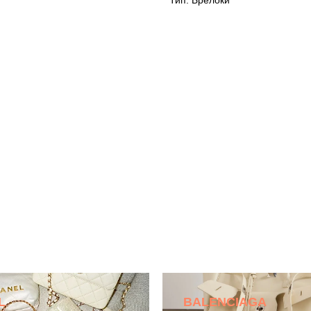
Тип: Брелоки
L
BALENCIAGA