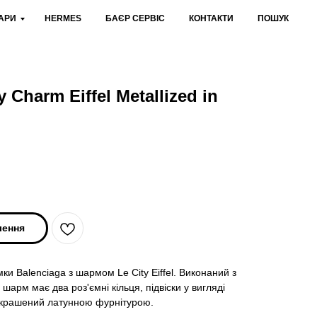
АРИ
HERMES
БАЄР СЕРВІС
КОНТАКТИ
ПОШУК
y Charm Eiffel Metallized in
лення
ки Balenciaga з шармом Le City Eiffel. Виконаний з
 шарм має два роз'ємні кільця, підвіски у вигляді
рикрашений латунною фурнітурою.