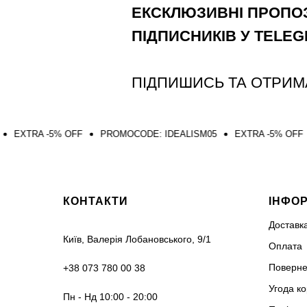
ЕКСКЛЮЗИВНІ ПРОПОЗ
ПІДПИСНИКІВ У TELE
ПІДПИШИСЬ ТА ОТРИМ
% OFF
PROMOCODE: IDEALISM05
EXTRA -5% OFF
PROMOCO
КОНТАКТИ
ІНФО
Доставк
Київ, Валерія Лобановського, 9/1
Оплата
Поверне
+38 073 780 00 38
Угода к
Пн - Нд 10:00 - 20:00