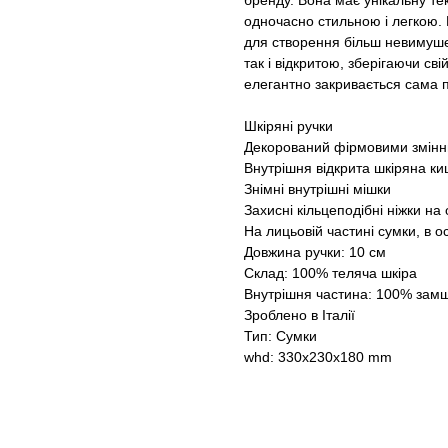
бренду. Вона має унікальну тек
одночасно стильною і легкою. 
для створення більш невимуше
так і відкритою, зберігаючи сві
елегантно закривається сама п
Шкіряні ручки
Декорований фірмовими змінни
Внутрішня відкрита шкіряна к
Знімні внутрішні мішки
Захисні кільцеподібні ніжки на 
На лицьовій частині сумки, в о
Довжина ручки: 10 см
Склад: 100% теляча шкіра
Внутрішня частина: 100% зам
Зроблено в Італії
Тип: Сумки
whd: 330x230x180 mm