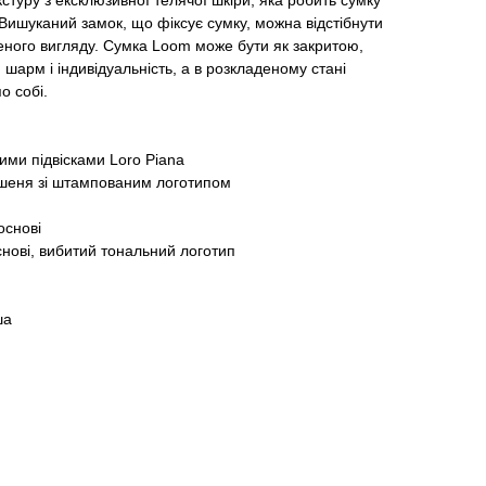
стуру з ексклюзивної телячої шкіри, яка робить сумку
Вишуканий замок, що фіксує сумку, можна відстібнути
ного вигляду. Сумка Loom може бути як закритою,
й шарм і індивідуальність, а в розкладеному стані
о собі.
ми підвісками Loro Piana
ишеня зі штампованим логотипом
основі
снові, вибитий тональний логотип
ша