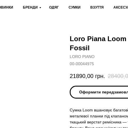
ОВИНКИ
БРЕНДИ
ОДЯГ
СУМКИ
ВЗУТТЯ
АКСЕСУ
Loro Piana Loom 
Fossil
LORO PIANO
00-00044975
21890,00
грн.
28400,
Оформити передзамов
Сумка Loom вшановує багатові
металевої планки під клапаном
ткацький верстат ремісника — 