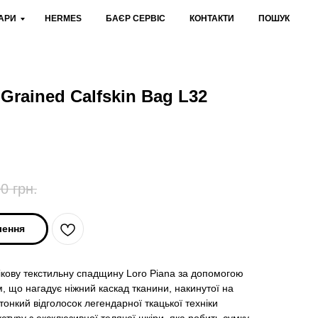
АРИ
HERMES
БАЄР СЕРВІС
КОНТАКТИ
ПОШУК
Grained Calfskin Bag L32
00
грн.
лення
кову текстильну спадщину Loro Piana за допомогою
, що нагадує ніжний каскад тканини, накинутої на
тонкий відголосок легендарної ткацької техніки