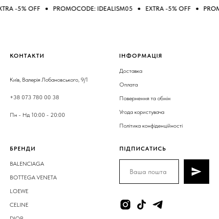
5% OFF
PROMOCODE: IDEALISM05
EXTRA -5% OFF
PROMOCODE
КОНТАКТИ
ІНФОРМАЦІЯ
Доставка
Київ, Валерія Лобановського, 9/1
Оплата
+38 073 780 00 38
Повернення та обмін
Угода користувача
Пн - Нд 10:00 - 20:00
Політика конфіденційності
БРЕНДИ
ПІДПИСАТИСЬ
BALENCIAGA
BOTTEGA VENETA
LOEWE
CELINE
DIOR