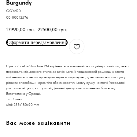
Burgundy
GOYARD
00-00042576
17990,00
грн.
22500,00
грн.
Оформити передзамовлення
Сумка Rouette Structure PM вирізняється елегантністю та універсальністю, легко
переходячи від денного стилю до вечірнього. Її ланцюжковий ремінець з двома
шкіряними вставками проходить через чотири вушка, дозволяючи носити сумку
різними способами: через тіло або як коротку і довгу сумку на плечі. Усередині
розташовані два просторих відділення і центральна кишеня на блискавці.
Виготовлена у Франції.
Тип: Сумки
whd: 255x180x90 mm
Вас може зацікавити