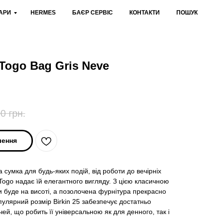
АРИ
HERMES
БАЄР СЕРВІС
КОНТАКТИ
ПОШУК
 Togo Bag Gris Neve
00
грн.
лення
 сумка для будь-яких подій, від роботи до вечірніх
 Togo надає їй елегантного вигляду. З цією класичною
и буде на висоті, а позолочена фурнітура прекрасно
улярний розмір Birkin 25 забезпечує достатньо
ей, що робить її універсальною як для денного, так і