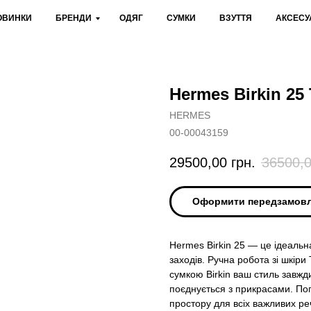
ОВИНКИ
БРЕНДИ
ОДЯГ
СУМКИ
ВЗУТТЯ
АКСЕСУ
Hermes Birkin 25
HERMES
00-00043159
29500,00
грн.
36500,
Оформити передзамов
Hermes Birkin 25 — це ідеальна
заходів. Ручна робота зі шкіри
сумкою Birkin ваш стиль завжд
поєднується з прикрасами. Поп
простору для всіх важливих реч