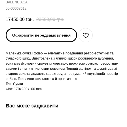
BALENCIAGA
00-00068612
17450,00
грн.
23500,00
грн.
Оформити передзамовлення
Маленька сумка Rodeo — елегантне поєднання ретро-естетики та
сучасного шику. Виготовлена з ягнячої шкіри рослинного дублення,
вона має фірмовий силует із жорсткою верхньою ручкою, поворотним
замком і знімним плечовим ременем. Теплий відтінок та фурнітура зі
старого золота додають характеру, а продуманий внутрішній простір
робить її не лише стильною, а й практичною.
Тип: Сумки
whd: 170x230x100 mm
Вас може зацікавити