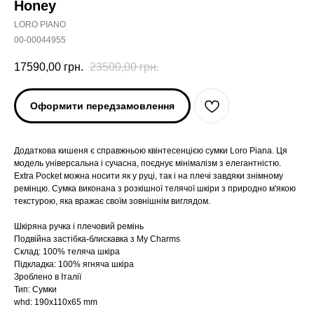
Honey
LORO PIANO
00-00044955
17590,00
грн.
23500,00
грн.
Оформити передзамовлення
Додаткова кишеня є справжньою квінтесенцією сумки Loro Piana. Ця
модель універсальна і сучасна, поєднує мінімалізм з елегантністю.
Extra Pocket можна носити як у руці, так і на плечі завдяки знімному
ремінцю. Сумка виконана з розкішної телячої шкіри з природно м'якою
текстурою, яка вражає своїм зовнішнім виглядом.
Шкіряна ручка і плечовий ремінь
Подвійна застібка-блискавка з My Charms
Склад: 100% теляча шкіра
Підкладка: 100% ягняча шкіра
Зроблено в Італії
Тип: Сумки
whd: 190x110x65 mm