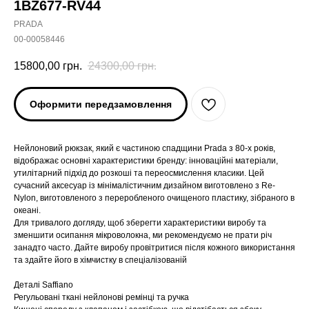
1BZ677-RV44
PRADA
00-00058446
15800,00
грн.
24300,00
грн.
Оформити передзамовлення
Нейлоновий рюкзак, який є частиною спадщини Prada з 80-х років,
відображає основні характеристики бренду: інноваційні матеріали,
утилітарний підхід до розкоші та переосмислення класики. Цей
сучасний аксесуар із мінімалістичним дизайном виготовлено з Re-
Nylon, виготовленого з переробленого очищеного пластику, зібраного в
океані.
Для тривалого догляду, щоб зберегти характеристики виробу та
зменшити осипання мікроволокна, ми рекомендуємо не прати річ
занадто часто. Дайте виробу провітритися після кожного використання
та здайте його в хімчистку в спеціалізованій
Деталі Saffiano
Регульовані ткані нейлонові ремінці та ручка