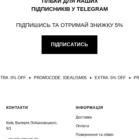
ТІЛЬКИ ДЛЯ НАШИХ
ПІДПИСНИКІВ У TELEGRAM
ПІДПИШИСЬ ТА ОТРИМАЙ ЗНИЖКУ 5%
ПІДПИСАТИСЬ
% OFF
PROMOCODE: IDEALISM05
EXTRA -5% OFF
PROMOCOD
КОНТАКТИ
ІНФОРМАЦІЯ
Доставка
Київ, Валерія Лобановського,
Оплата
9/1
Повернення та обмін