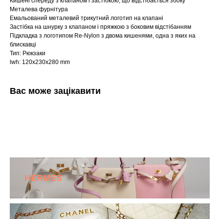
Кишені спереду з клапаном і застібкою, що відстібається збоку
Металева фурнітура
Емальований металевий трикутний логотип на клапані
Застібка на шнурку з клапаном і пряжкою з боковим відстібанням
Підкладка з логотипом Re-Nylon з двома кишенями, одна з яких на
блискавці
Тип: Рюкзаки
lwh: 120x230x280 mm
Вас може зацікавити
HERMES