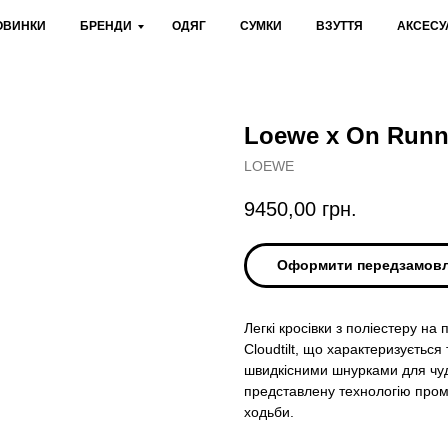
ОВИНКИ
БРЕНДИ
ОДЯГ
СУМКИ
ВЗУТТЯ
АКСЕСУ
Loewe x On Runni
LOEWE
9450,00
грн.
Оформити передзамов
Легкі кросівки з поліестеру на 
Cloudtilt, що характеризуєтьс
швидкісними шнурками для чуд
представлену технологію пром
ходьби.