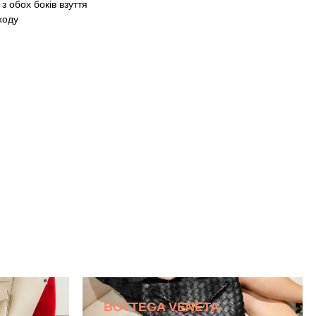
 обох боків взуття
ходу
BOTTEGA VENETA