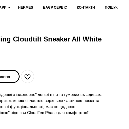
АРИ
HERMES
БАЄР СЕРВІС
КОНТАКТИ
ПОШУК
ng Cloudtilt Sneaker All White
лення
підошві з інженерної легкої піни та гумових вкладишах.
я трикотажною сітчастою верхньою частиною носка та
ової функціональності, має нещодавно
іжної підошви CloudTec Phase для комфортної