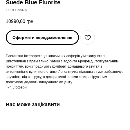
Suede Blue Fluorite
LORO PIANA
10990,00
грн.
Оформити передзамовлення
Елегантна інтерпретація класичних лоферів у м’якому стилі.
Виготовлені з преміальної замші з водо- та брудовідштовхувальним
покриттям, вони поєднують комфорт домашнього взуття з
витонченістю вуличного стилю. Легка гнучка підошва з гуми забезпечує
зручність під час руху, а декоративні шарми з вигравіруваним
логотипом додають вишуканого акценту.
Тип: Лофери
Вас може зацікавити