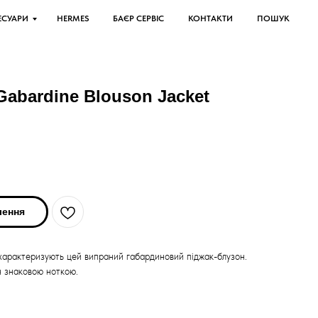
ЕСУАРИ
HERMES
БАЄР СЕРВІС
КОНТАКТИ
ПОШУК
Gabardine Blouson Jacket
лення
характеризують цей випраний габардиновий піджак-блузон.
 знаковою ноткою.