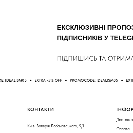
ЕКСКЛЮЗИВНІ ПРОПОЗ
ПІДПИСНИКІВ У TELE
ПІДПИШИСЬ ТА ОТРИМ
5
EXTRA -5% OFF
PROMOCODE: IDEALISM05
EXTRA -5% OFF
КОНТАКТИ
ІНФО
Доставка
Київ, Валерія Лобановського, 9/1
Оплата