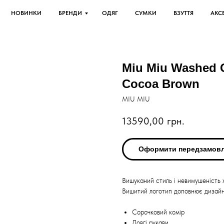
НОВИНКИ
БРЕНДИ
ОДЯГ
СУМКИ
ВЗУТТЯ
АКС
Miu Miu Washed 
Cocoa Brown
MIU MIU
13590,00
грн.
Оформити передзамов
Вишуканий стиль і невимушеність 
Вишитий логотип доповнює дизайн
Сорочковий комір
Довгі рукави