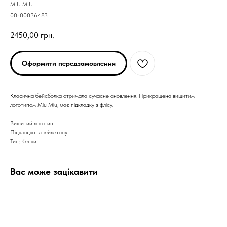
MIU MIU
00-00036483
2450,00
грн.
Оформити передзамовлення
Класична бейсболка отримала сучасне оновлення. Прикрашена вишитим
логотипом Miu Miu, має підкладку з флісу.
Вишитий логотип
Підкладка з фейлетону
Тип: Кепки
Вас може зацікавити