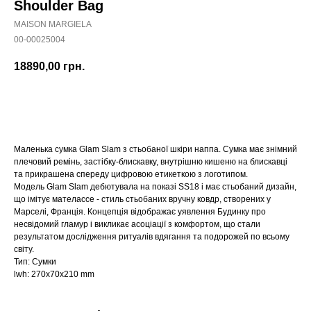
Shoulder Bag
MAISON MARGIELA
00-00025004
18890,00
грн.
Оформити передзамовлення
Маленька сумка Glam Slam з стьобаної шкіри наппа. Сумка має знімний
плечовий ремінь, застібку-блискавку, внутрішню кишеню на блискавці
та прикрашена спереду цифровою етикеткою з логотипом.
Модель Glam Slam дебютувала на показі SS18 і має стьобаний дизайн,
що імітує мателассе - стиль стьобаних вручну ковдр, створених у
Марселі, Франція. Концепція відображає уявлення Будинку про
несвідомий гламур і викликає асоціації з комфортом, що стали
результатом дослідження ритуалів вдягання та подорожей по всьому
світу.
Тип: Сумки
lwh: 270x70x210 mm