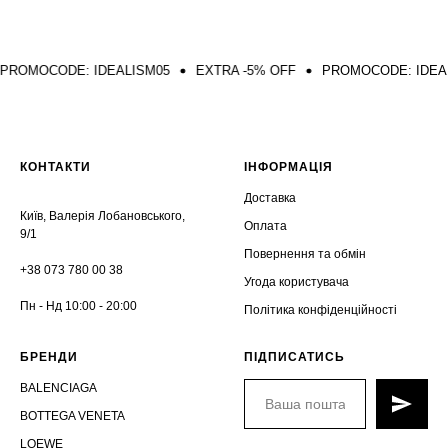
ODE: IDEALISM05
EXTRA -5% OFF
PROMOCODE: IDEALISM05
КОНТАКТИ
ІНФОРМАЦІЯ
Доставка
Київ, Валерія Лобановського,
Оплата
9/1
Повернення та обмін
+38 073 780 00 38
Угода користувача
Пн - Нд 10:00 - 20:00
Політика конфіденційності
БРЕНДИ
ПІДПИСАТИСЬ
BALENCIAGA
BOTTEGA VENETA
LOEWE