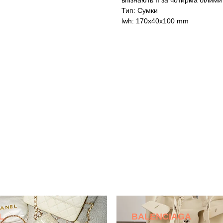
впізнають її за чотирма білими
Тип: Сумки
lwh: 170x40x100 mm
L
BALENCIAGA