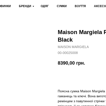
ОВИНКИ
БРЕНДИ
ОДЯГ
СУМКИ
ВЗУТТЯ
АКСЕСУ
Maison Margiela 
Black
MAISON MARGIELA
00-00025008
8390,00
грн.
Оформити передзамов
Поясна сумка Maison Margiela 
гаманець та ключі. Вона виго
ремінцем з павутинної стрічк