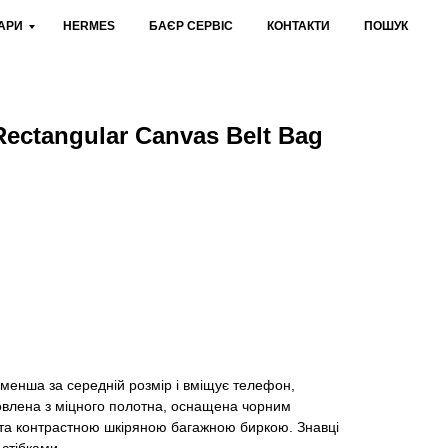
АРИ
HERMES
БАЄР СЕРВІС
КОНТАКТИ
ПОШУК
Rectangular Canvas Belt Bag
лення
менша за середній розмір і вміщує телефон,
товлена з міцного полотна, оснащена чорним
и та контрастною шкіряною багажною биркою. Знавці