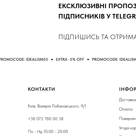
ЕКСКЛЮЗИВНІ ПРОПОЗИ
ПІДПИСНИКІВ У TELEG
ПІДПИШИСЬ ТА ОТРИМ
IDEALISM05
EXTRA -5% OFF
PROMOCODE: IDEALISM05
EXTRA
КОНТАКТИ
ІНФО
Доставка
Київ, Валерія Лобановського, 9/1
Оплата
Повернен
+38 073 780 00 38
Угода ко
Пн - Нд 10:00 - 20:00