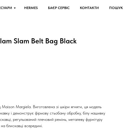
ЕСУАРИ
HERMES
БАЄР СЕРВІС
КОНТАКТИ
ПОШУК
lam Slam Belt Bag Black
ня
Maison Margiela. Виготовлена зі шкіри ягняти, ця модель
кавку і демонструє фірмову стьобану обробку, білу нашивку
кавці, регульований плечовий ремінь, металеву фурнітуру
 на блискавці всередині.