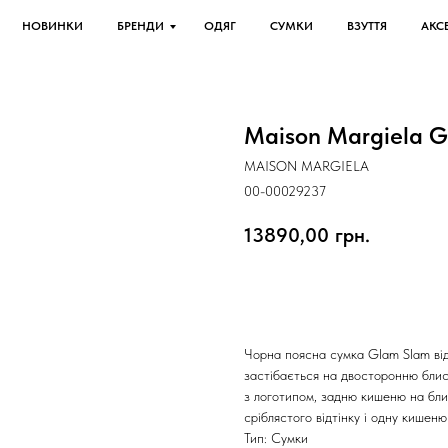
НОВИНКИ
БРЕНДИ
ОДЯГ
СУМКИ
ВЗУТТЯ
АКС
Maison Margiela G
MAISON MARGIELA
00-00029237
13890,00
грн.
Оформити передзамовлен
Чорна поясна сумка Glam Slam від 
застібається на двосторонню блис
з логотипом, задню кишеню на блис
сріблястого відтінку і одну кишеню
Тип: Сумки