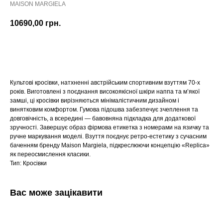
MAISON MARGIELA
10690,00
грн.
Оформити передзамовлення
Культові кросівки, натхненні австрійським спортивним взуттям 70-х
років. Виготовлені з поєднання високоякісної шкіри наппа та м’якої
замші, ці кросівки вирізняються мінімалістичним дизайном і
винятковим комфортом. Гумова підошва забезпечує зчеплення та
довговічність, а всередині — бавовняна підкладка для додаткової
зручності. Завершує образ фірмова етикетка з номерами на язичку та
ручне маркування моделі. Взуття поєднує ретро-естетику з сучасним
баченням бренду Maison Margiela, підкреслюючи концепцію «Replica»
як переосмислення класики.
Тип: Кросівки
Вас може зацікавити