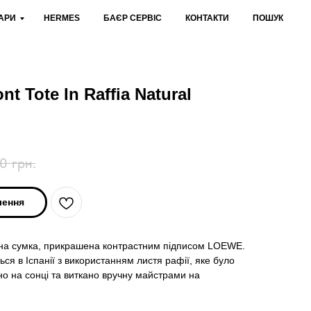
АРИ
HERMES
БАЄР СЕРВІС
КОНТАКТИ
ПОШУК
 Tote In Raffia Natural
00
грн.
лення
на сумка, прикрашена контрастним підписом LOEWE.
ся в Іспанії з використанням листя рафії, яке було
но на сонці та виткано вручну майстрами на