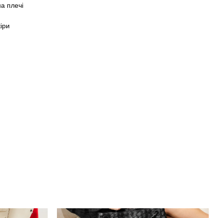
а плечі
іри