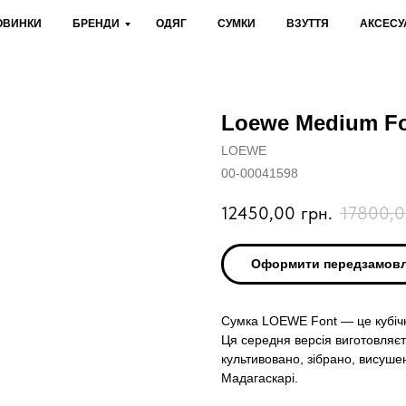
ОВИНКИ
БРЕНДИ
ОДЯГ
СУМКИ
ВЗУТТЯ
АКСЕСУ
Loewe Medium Font
LOEWE
00-00041598
12450,00
грн.
17800,
Оформити передзамов
Сумка LOEWE Font — це кубіч
Ця середня версія виготовляєть
культивовано, зібрано, висуше
Мадагаскарі.